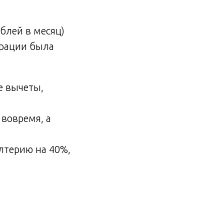
блей в месяц)
ларации была
е вычеты,
 вовремя, а
алтерию на 40%,