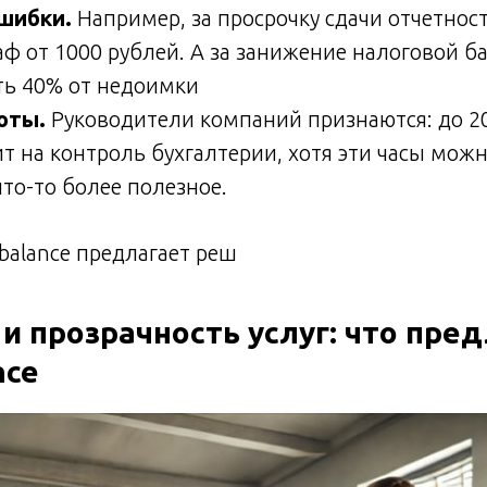
шибки.
Например, за просрочку сдачи отчетно
ф от 1000 рублей. А за занижение налоговой б
ть 40% от недоимки
оты.
Руководители компаний признаются: до 2
т на контроль бухгалтерии, хотя эти часы мож
что-то более полезное.
balance предлагает реш
и прозрачность услуг: что пре
nce