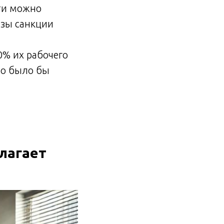
сти можно
азы санкции
0% их рабочего
но было бы
длагает