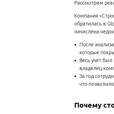
Рассмотрим реа
Компания «Строй
обратилась в Gl
начислена недои
После анализ
которые покр
Весь учёт был
владелец ком
За год сотруд
что позволило
Почему сто