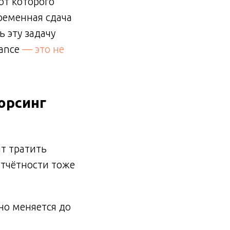
от которого
ременная сдача
 эту задачу
lance
— это не
орсинг
т тратить
отчётности тоже
но меняется до