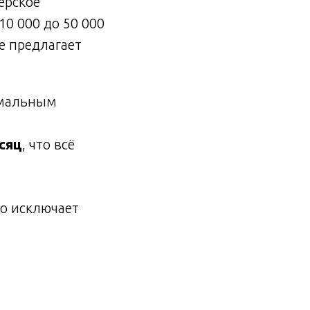
ерское
0 000 до 50 000
e предлагает
мальным
есяц
, что всё
о исключает