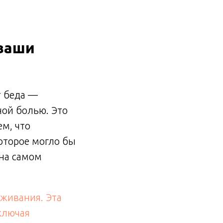
 ваши
т беда —
ной болью. Это
м, что
оторое могло бы
 на самом
уживания. Эта
включая