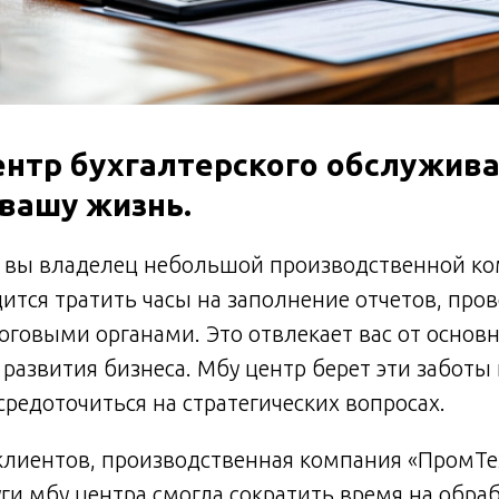
ентр бухгалтерского обслужив
 вашу жизнь.
о вы владелец небольшой производственной к
ится тратить часы на заполнение отчетов, про
оговыми органами. Это отвлекает вас от основ
развития бизнеса. Мбу центр берет эти заботы 
средоточиться на стратегических вопросах.
лиентов, производственная компания «ПромТех
уги мбу центра смогла сократить время на обра