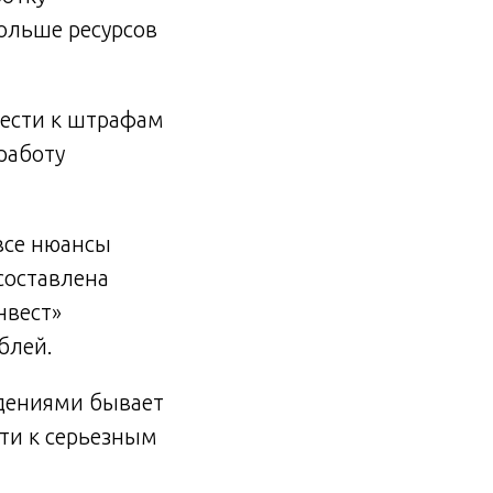
ольше ресурсов
вести к штрафам
работу
все нюансы
составлена
нвест»
блей.
едениями бывает
ти к серьезным