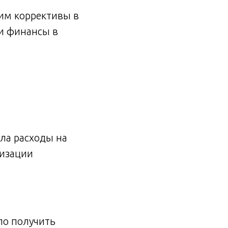
им коррективы в
ши финансы в
ила расходы на
мизации
ло получить