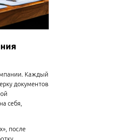
ания
омпании. Каждый
верку документов
ной
на себя,
», после
ботку