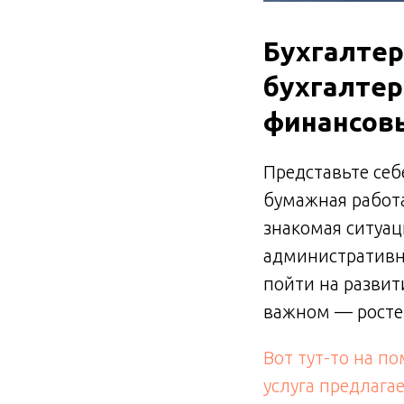
Бухгалтер
бухгалтер
финансовы
Представьте себ
бумажная работа
знакомая ситуац
административн
пойти на развит
важном — росте
Вот тут-то на п
услуга предлага