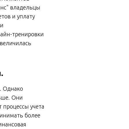
анс" владельцы
етов и уплату
ли
лайн-тренировки
увеличилась
.
. Однако
ьше. Они
 процессы учета
ринимать более
инансовая