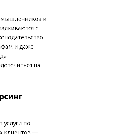
ромышленников и
талкиваются с
аконодательство
рафам и даже
иде
едоточиться на
рсинг
т услуги по
их клиентов —