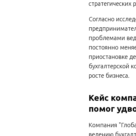
стратегических 
Согласно иссле
предпринимател
проблемами веде
постоянно меняе
приостановке д
бухгалтерской к
росте бизнеса.
Кейс компа
помог удв
Компания "Глоба
ведению бухгалт