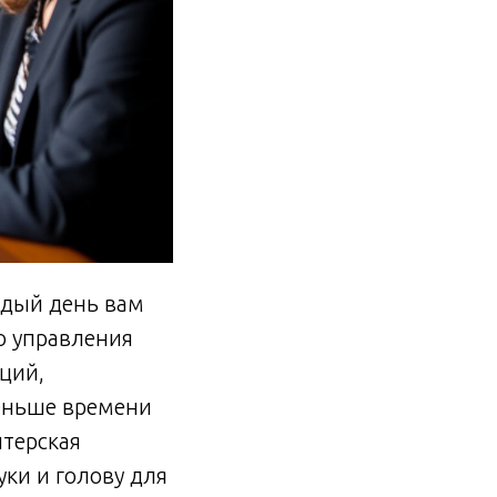
ждый день вам
о управления
ций,
меньше времени
лтерская
уки и голову для