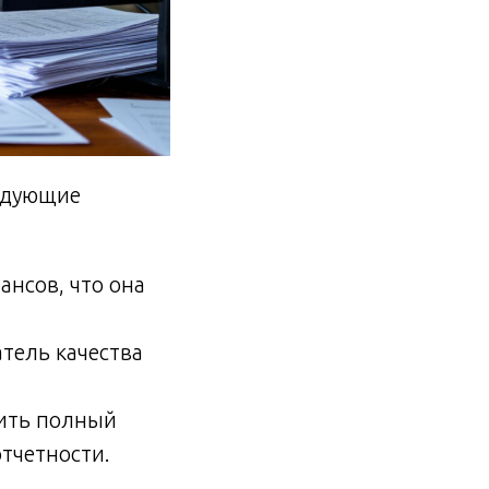
едующие
нсов, что она
тель качества
жить полный
отчетности.