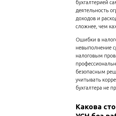
бухгалтерией са
деятельность о
доходов и расхо
сложнее, чем ка
Ошибки в налого
невыполнение ср
налоговым прове
профессиональны
безопасным реше
учитывать корре
бухгалтера не пр
Какова сто
УСН без ра