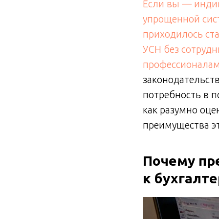
Если вы — инди
упрощенной сист
приходилось ста
УСН без сотрудн
профессионала
законодательств
потребность в п
как разумно оце
преимущества эт
Почему пр
к бухгалт