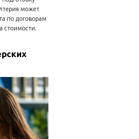
алтерия может
та по договорам
а стоимости.
ерских