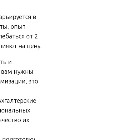
арьируется в
оты, опыт
лебаться от 2
лияют на цену:
ть и
и вам нужны
мизации, это
ухгалтерские
сиональных
ачество их
т подготовку