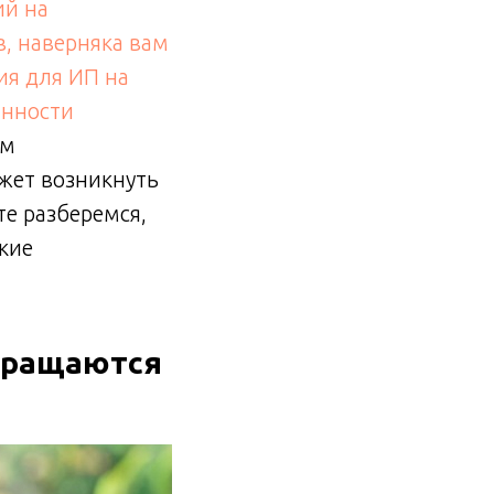
ий на
, наверняка вам
ия для ИП на
анности
ом
ожет возникнуть
е разберемся,
акие
обращаются