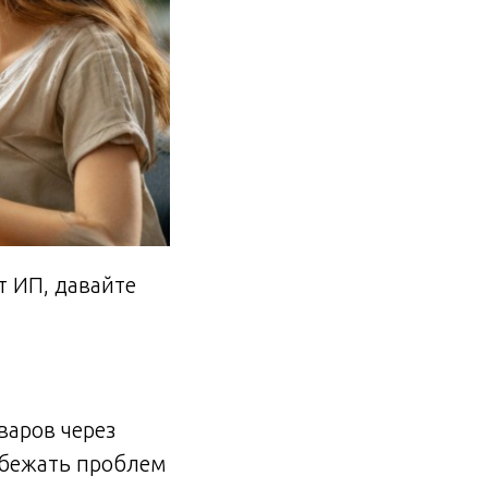
т ИП, давайте
варов через
збежать проблем