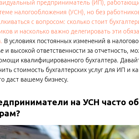
видуальный предприниматель (ИП), работающ
еме налогообложения (УСН), но без работников
лкиваться с вопросом: сколько стоит бухгалтер
иков и насколько важно делегировать эти обяз
м.
В условиях постоянных изменений в налогов
е и высокой ответственности за отчетность, м
омощи квалифицированного бухгалтера. Давайт
нить стоимость бухгалтерских услуг для ИП и к
о даст вашему бизнесу.
едприниматели на УСН часто 
ерам?