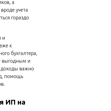
ков, а
вроде учета
ться гораздо
и и
аже к
ого бухгалтера,
е выгодным и
и доходы важно
од, помощь
ов.
я ИП на